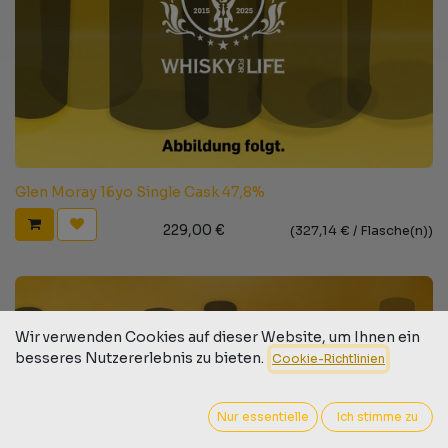
Glen Moray 16yo Single Cask 47,8%
229,00
€
(
327,14
€ /
Flasche(n)
)
Wir verwenden Cookies auf dieser Website, um Ihnen ein
besseres Nutzererlebnis zu bieten.
Cookie-Richtlinien
Nur essentielle
Ich stimme zu