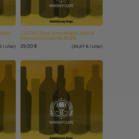
 Nuno
LUSTAU Rare Amontillado Solera
Reserva Escuadrilla 18,5%
29,00
€
€ /
Liter
)
(
38,67
€ /
Liter
)