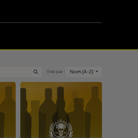
0
SALONS
Nom (A-Z)
Trier par :