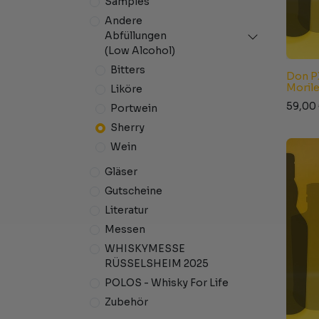
Samples
Andere
Abfüllungen
(Low Alcohol)
Bitters
Don PX
Moril
Liköre
59,00
Portwein
Sherry
Wein
Gläser
Gutscheine
Literatur
Messen
WHISKYMESSE
RÜSSELSHEIM 2025
POLOS - Whisky For Life
Zubehör