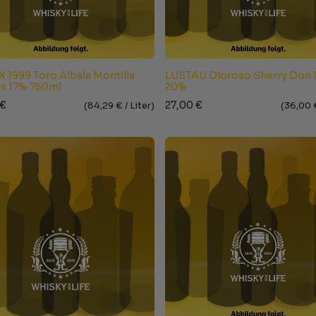
 1999 Toro Albala Montilla
LUSTAU Oloroso Sherry Don
es 17% 750ml
20%
€
27,00
€
(
84,29
€ /
Liter
)
(
36,00