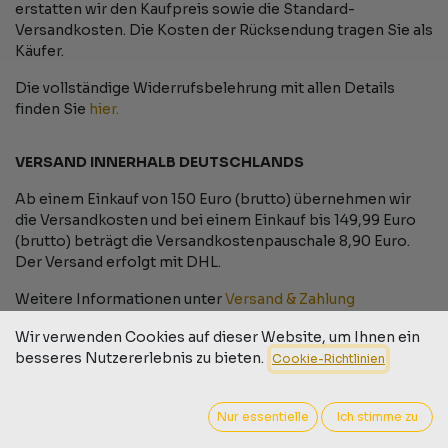
erstatten wir den Kaufpreis sowie die Standard-
Versandkosten. Die Kosten der Rücksendung tragen Sie als
Käufer.
Die vollständige Widerrufsbelehrung mit allen Details
finden Sie
hier.
VERSAND INNERHALB DEUTSCHLANDS
Ab einem Einkauf von 150 Euro (brutto) übernehmen wir
die Versandkosten und bei einem Einkauf bis 149,99 Euro
(brutto) beträgt die Versandkostenpauschale 8,90 Euro.
Der Versand erfolgt mit DHL.
Weitere Informationen unter
Versand & Zahlung
Wir verwenden Cookies auf dieser Website, um Ihnen ein
besseres Nutzererlebnis zu bieten.
Cookie-Richtlinien
INTERNATIONALER VERSAND
Gut zu wissen:
Bestellungen über 500 Euro werden von
Nur essentielle
Ich stimme zu
unserem Versanddienstleister DHL nicht vollständig