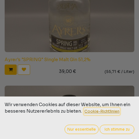
Ayrer's "SPRING" Single Malt Gin 51,2%
39,00
€
(
55,71
€ /
Liter
)
Wir verwenden Cookies auf dieser Website, um Ihnen ein
besseres Nutzererlebnis zu bieten.
Cookie-Richtlinien
Nur essentielle
Ich stimme zu