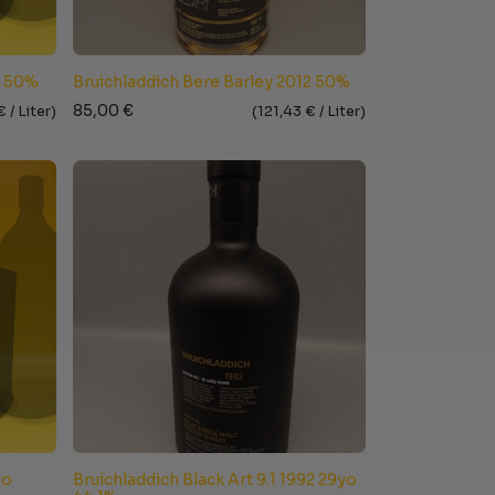
1 50%
Bruichladdich Bere Barley 2012 50%
85,00
€
€ /
Liter
)
(
121,43
€ /
Liter
)
yo
Bruichladdich Black Art 9.1 1992 29yo