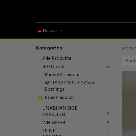
ONLINE SHOP
TAS
Deutsch
Kategorien
Produk
Alle Produkte
SPECIALS
Michel Couvreur
WHISKY FOR LIFE Own
Bottlings
Bruichladdich
UNABHÄNGIGE
ABFÜLLER
WHISKIES
FEINE