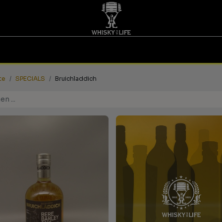
TINGS | GUTSCHEINE
WHISKY FOR LIFE
MESSEN
te
SPECIALS
Bruichladdich