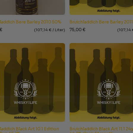
laddich Bere Barley 2010 50%
Bruichladdich Bere Barley 201
€
75,00
€
(
107,14
€ /
Liter
)
(
107,14
laddich Black Art 10.1 Edition
Bruichladdich Black Art 11.1 24