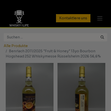
Kontaktiere uns
Alle Produkte
Benriach 2011/2025 "Fruit & Honey" 13yo Bourbon
Hogshead 252 Whiskymesse Rüsselsheim 2026 56,6%