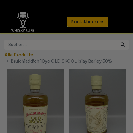
Kontaktiere uns
Alle Produkte
Bruichladdich 10yo OLD SKOOL Islay Barley 50%