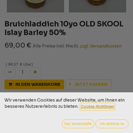
Bruichladdich 10yo OLD SKOOL
Islay Barley 50%
69,00
€
Alle Preise inkl. MwSt.
zzgl. Versandkosten
(
98,57
€
Liter
)
IN DEN WARENKORB
JETZT KAUFEN
Auf die Wunschliste
Wir verwenden Cookies auf dieser Website, um Ihnen ein
besseres Nutzererlebnis zu bieten.
Cookie-Richtlinien
Geschäftsbedingungen
30-Tage-Geld-zurück-Garantie
Versand: 2-3 Geschäftstage
Nur essentielle
Ich stimme zu