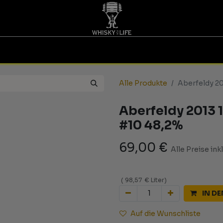
TINGS | GUTSCHEINE
WHISKY FOR LIFE
MESSEN
Alle Produkte
Aberfeldy 20
Aberfeldy 2013 
#10 48,2%
69,00
€
Alle Preise ink
(
98,57
€
Liter
)
IN D
Auf die Wunschliste