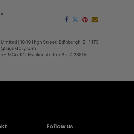
ie
Limited | 18‑19 High Street, Edinburgh, EH1 1TE
nfo@signatory.com
H & Co. KG, Mackenstedter Str. 7, 28816
akt
Follow us