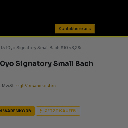
0
Kontaktiere uns
13 10yo Signatory Small Bach #10 48,2%
10yo Signatory Small Bach
l. MwSt.
zzgl. Versandkosten
EN WARENKORB
JETZT KAUFEN