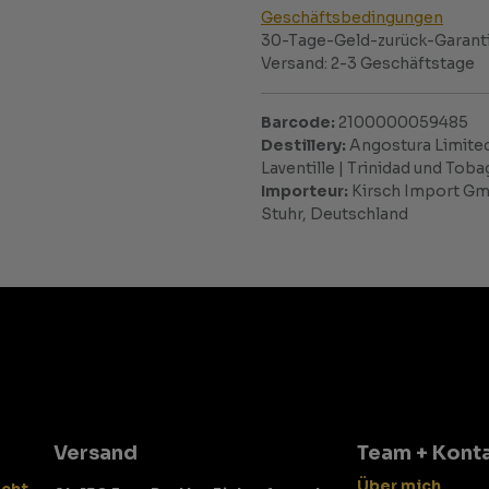
Geschäftsbedingungen
30-Tage-Geld-zurück-Garant
Versand: 2-3 Geschäftstage
Barcode:
2100000059485
Destillery:
Angostura Limited
Laventille | Trinidad und To
Importeur:
Kirsch Import Gmb
Stuhr, Deutschland
Versand
Team + Kont
Über mich
echt