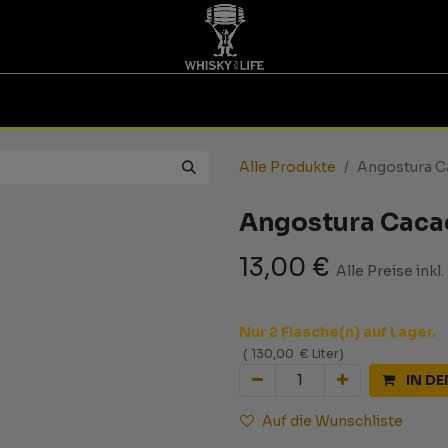
TINGS | GUTSCHEINE
WHISKY FOR LIFE
MESSEN
Alle Produkte
Angostura C
Angostura Cacao
13,00
€
Alle Preise inkl
Nur 2 Flasche(n) auf Lager.
(
130,00
€
Liter
)
IN D
Auf die Wunschliste