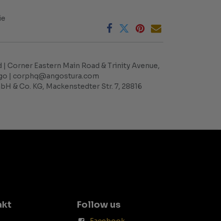
ie
 | Corner Eastern Main Road & Trinity Avenue,
bago | corphq@angostura.com
H & Co. KG, Mackenstedter Str. 7, 28816
akt
Follow us
Facebook