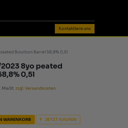
0
Kontaktiere uns
peated Bourbon Barrel 58,8% 0,5l
/2023 8yo peated
58,8% 0,5l
l. MwSt.
zzgl. Versandkosten
EN WARENKORB
JETZT KAUFEN