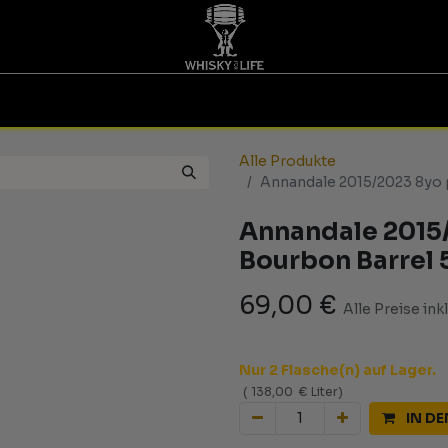
TINGS | GUTSCHEINE
WHISKY FOR LIFE
MESSEN
Alle Produkte
Annandale 2015/2023 8yo 
Annandale 2015
Bourbon Barrel 
69,00
€
Alle Preise ink
Nur 2 Flasche(n) auf Lager.
(
138,00
€
Liter
)
IN D