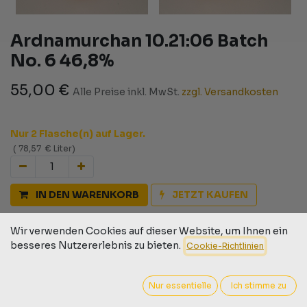
Ardnamurchan 10.21:06 Batch
No. 6 46,8%
55,00
€
Alle Preise inkl. MwSt.
zzgl. Versandkosten
Nur 2 Flasche(n) auf Lager.
(
78,57
€
Liter
)
IN DEN WARENKORB
JETZT KAUFEN
Auf die Wunschliste
Wir verwenden Cookies auf dieser Website, um Ihnen ein
besseres Nutzererlebnis zu bieten.
Cookie-Richtlinien
Geschäftsbedingungen
30-Tage-Geld-zurück-Garantie
Versand: 2-3 Geschäftstage
Nur essentielle
Ich stimme zu