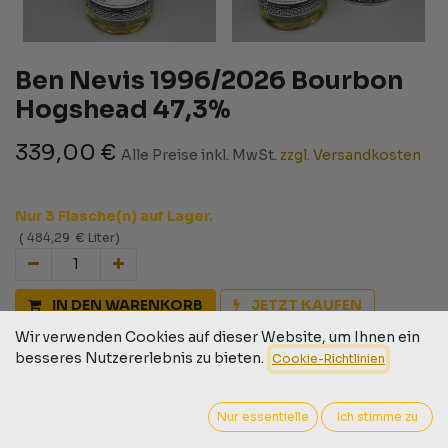
Ben Nevis 1996/2026 Bourbon
Hogshead 47,3%
339,00
€
Alle Preise inkl. MwSt.
zzgl. Versandkosten
Nur 3 Flasche(n) auf Lager.
(
484,29
€
Liter
)
IN DEN WARENKORB
JETZT KAUFEN
Wir verwenden Cookies auf dieser Website, um Ihnen ein
Auf die Wunschliste
besseres Nutzererlebnis zu bieten.
Cookie-Richtlinien
Geschäftsbedingungen
30-Tage-Geld-zurück-Garantie
Nur essentielle
Ich stimme zu
Versand: 2-3 Geschäftstage