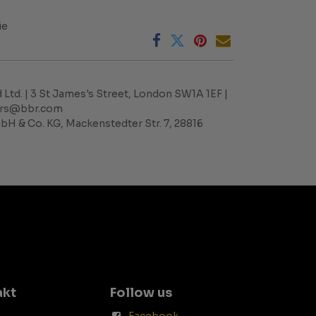
ie
 Ltd. | 3 St James's Street, London SW1A 1EF |
ders@bbr.com
H & Co. KG, Mackenstedter Str. 7, 28816
akt
Follow us
Facebook