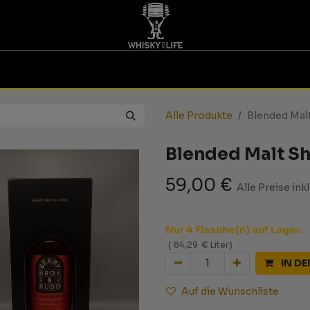
TINGS | GUTSCHEINE
WHISKY FOR LIFE
MESSEN
Alle Produkte
Blended Mal
Blended Malt Sh
59,00
€
Alle Preise ink
Nur 4 Flasche(n) auf Lager.
(
84,29
€
Liter
)
IN D
Auf die Wunschliste