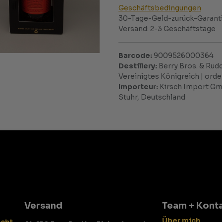
Geschäftsbedingungen
30-Tage-Geld-zurück-Garant
Versand: 2-3 Geschäftstage
Barcode:
9009526000364
Destillery:
Berry Bros. & Rudd
Vereinigtes Königreich | or
Importeur:
Kirsch Import Gmb
Stuhr, Deutschland
Versand
Team + Kont
Über mich
echt