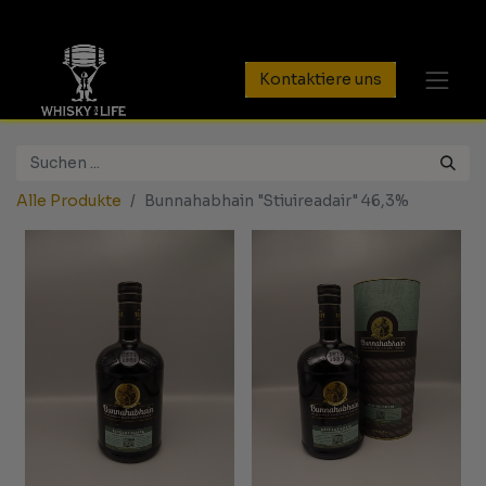
Kontaktiere uns
Alle Produkte
Bunnahabhain "Stiuireadair" 46,3%