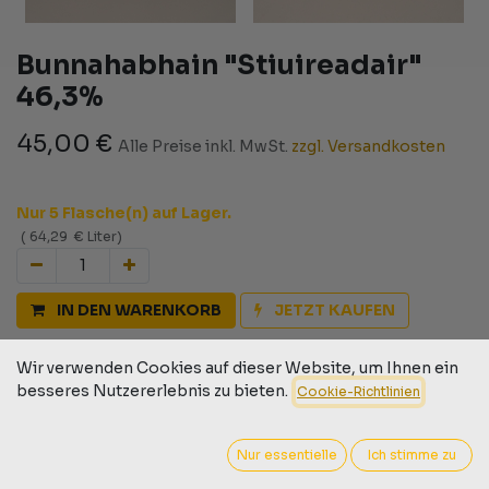
Bunnahabhain "Stiuireadair"
46,3%
45,00
€
Alle Preise inkl. MwSt.
zzgl. Versandkosten
Nur 5 Flasche(n) auf Lager.
(
64,29
€
Liter
)
IN DEN WARENKORB
JETZT KAUFEN
Auf die Wunschliste
Wir verwenden Cookies auf dieser Website, um Ihnen ein
besseres Nutzererlebnis zu bieten.
Cookie-Richtlinien
Geschäftsbedingungen
30-Tage-Geld-zurück-Garantie
Versand: 2-3 Geschäftstage
Nur essentielle
Ich stimme zu