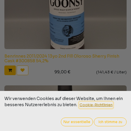
Benrinnes 2011/2024 13yo 2nd Fill Oloroso Sherry Finish
Cask #300858 54,2%
99,00
€
(
141,43
€ /
Liter
)
Wir verwenden Cookies auf dieser Website, um Ihnen ein
besseres Nutzererlebnis zu bieten.
Cookie-Richtlinien
Nur essentielle
Ich stimme zu