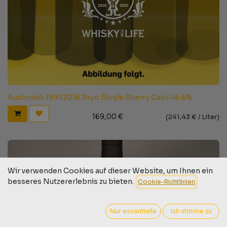
Auchroisk 1991/2016 24yo Single Sherry Cask 46,6%
169,00
€
(
241,43
€ /
Liter
)
Wir verwenden Cookies auf dieser Website, um Ihnen ein
besseres Nutzererlebnis zu bieten.
Cookie-Richtlinien
Nur essentielle
Ich stimme zu