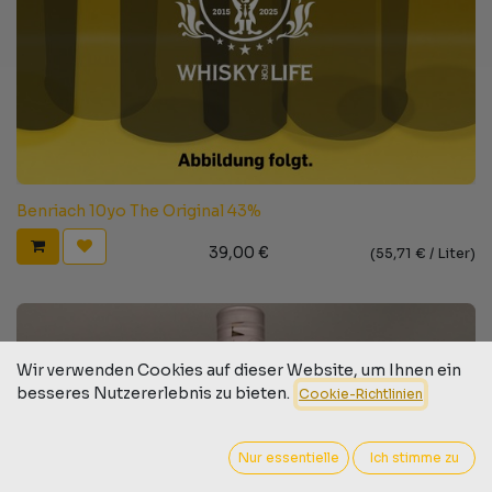
Benriach 10yo The Original 43%
39,00
€
(
55,71
€ /
Liter
)
Wir verwenden Cookies auf dieser Website, um Ihnen ein
besseres Nutzererlebnis zu bieten.
Cookie-Richtlinien
Nur essentielle
Ich stimme zu