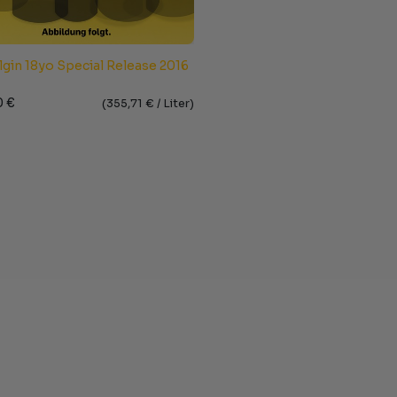
lgin 18yo Special Release 2016
0
€
(
355,71
€ /
Liter
)