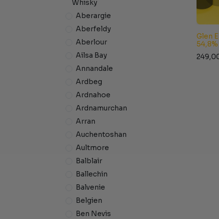
Whisky
Aberargie
Aberfeldy
Glen E
Aberlour
54,8%
Ailsa Bay
249,0
Annandale
Ardbeg
Ardnahoe
Ardnamurchan
Arran
Auchentoshan
Aultmore
Balblair
Ballechin
Balvenie
Belgien
Ben Nevis