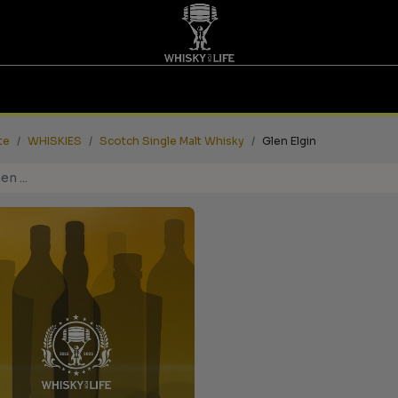
TINGS | GUTSCHEINE
WHISKY FOR LIFE
MESSEN
te
WHISKIES
Scotch Single Malt Whisky
Glen Elgin