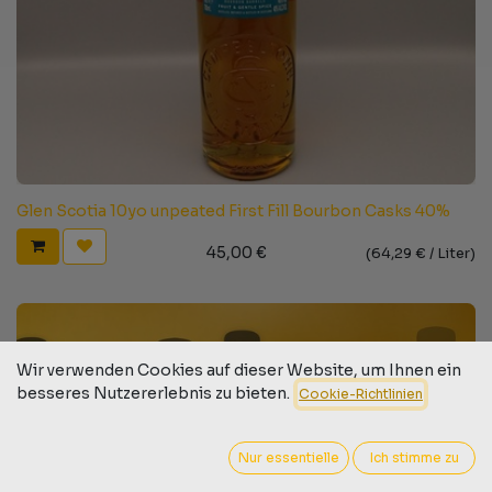
Glen Scotia 10yo unpeated First Fill Bourbon Casks 40%
45,00
€
(
64,29
€ /
Liter
)
Wir verwenden Cookies auf dieser Website, um Ihnen ein
besseres Nutzererlebnis zu bieten.
Cookie-Richtlinien
Nur essentielle
Ich stimme zu