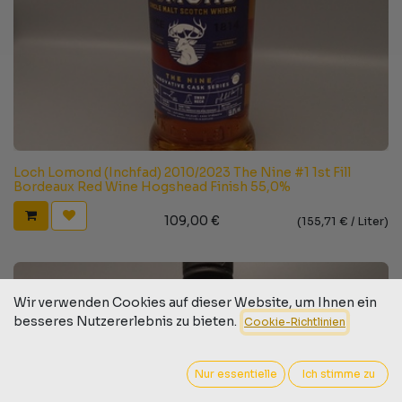
Loch Lomond (Inchfad) 2010/2023 The Nine #1 1st Fill
Bordeaux Red Wine Hogshead Finish 55,0%
109,00
€
(
155,71
€ /
Liter
)
Wir verwenden Cookies auf dieser Website, um Ihnen ein
besseres Nutzererlebnis zu bieten.
Cookie-Richtlinien
Nur essentielle
Ich stimme zu