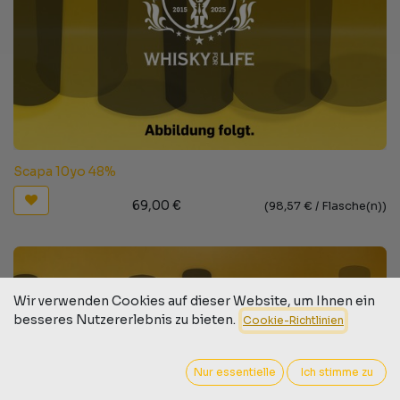
Scapa 10yo 48%
69,00
€
(
98,57
€ /
Flasche(n)
)
Wir verwenden Cookies auf dieser Website, um Ihnen ein
besseres Nutzererlebnis zu bieten.
Cookie-Richtlinien
Nur essentielle
Ich stimme zu