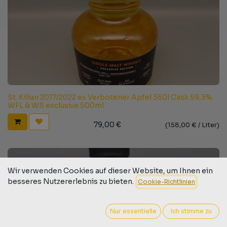
St. Kilian 2017/2022 ex Verbotener Apfel 350l Cask 59,3%
WFL & WS exclusive 500ml
79,00
€
(
158,00
€ /
Liter
)
Wir verwenden Cookies auf dieser Website, um Ihnen ein
besseres Nutzererlebnis zu bieten.
Cookie-Richtlinien
Nur essentielle
Ich stimme zu