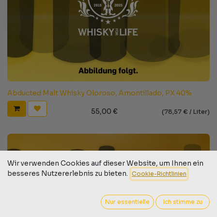
Abducted Malt Whisky Oloroso, Amontillado, PX 40%
55,00
€
(
78,57
€ /
Liter
)
Wir verwenden Cookies auf dieser Website, um Ihnen ein
besseres Nutzererlebnis zu bieten.
Cookie-Richtlinien
Nur essentielle
Ich stimme zu