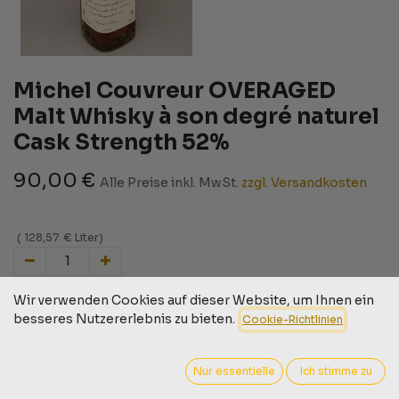
Michel Couvreur OVERAGED
Malt Whisky à son degré naturel
Cask Strength 52%
90,00
€
Alle Preise inkl. MwSt.
zzgl. Versandkosten
(
128,57
€
Liter
)
IN DEN WARENKORB
JETZT KAUFEN
Wir verwenden Cookies auf dieser Website, um Ihnen ein
besseres Nutzererlebnis zu bieten.
Cookie-Richtlinien
Auf die Wunschliste
Nur essentielle
Ich stimme zu
Geschäftsbedingungen
30-Tage-Geld-zurück-Garantie