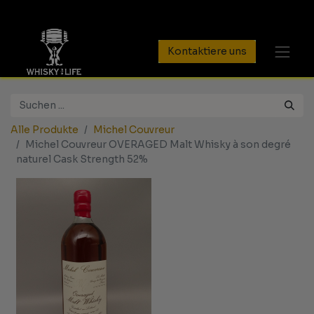
Kontaktiere uns
Alle Produkte
Michel Couvreur
Michel Couvreur OVERAGED Malt Whisky à son degré
naturel Cask Strength 52%