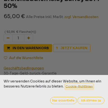
50%
65,00
€
Alle Preise inkl. MwSt.
zzgl. Versandkosten
(
92,86
€
Flasche(n)
)
IN DEN WARENKORB
JETZT KAUFEN
Auf die Wunschliste
Geschäftsbedingungen
30-Tage-Geld-zurück-Garantie
Versand: 2-3 Geschäftstage
Wir verwenden Cookies auf dieser Website, um Ihnen ein
besseres Nutzererlebnis zu bieten.
Cookie-Richtlinien
Nur essentielle
Ich stimme zu
Barcode:
2100000047345
Destillery:
Bruichladdich Distillery | Bruichladdich, Isle of