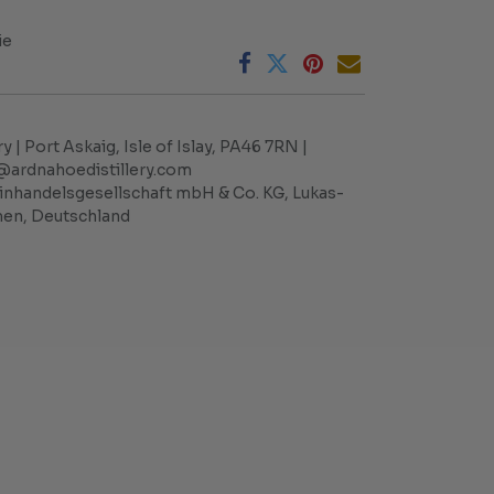
ie
y | Port Askaig, Isle of Islay, PA46 7RN |
o@ardnahoedistillery.com
nhandelsgesellschaft mbH & Co. KG, Lukas-
men, Deutschland