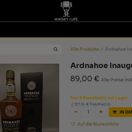
TINGS | GUTSCHEINE
WHISKY FOR LIFE
MESSEN
Alle Produkte
Ardnahoe In
Ardnahoe Inaug
89,00
€
Alle Preise ink
Nur 6 Flasche(n) auf Lager.
(
127,14
€
Flasche(n)
)
IN D
Auf die Wunschliste