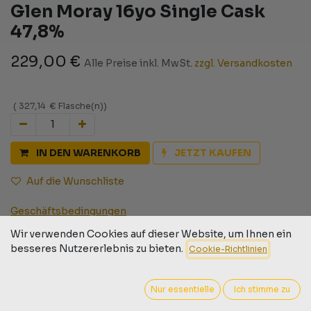
Glen Moray 16yo Single Cask
47,8%
229,00
€
Alle Preise inkl. MwSt.
zzgl. Versandkosten
(
327,14
€
Flasche(n)
)
IN DEN WARENKORB
JETZT KAUFEN
Auf die Wunschliste
Geschäftsbedingungen
30-Tage-Geld-zurück-Garantie
Wir verwenden Cookies auf dieser Website, um Ihnen ein
Versand: 2-3 Geschäftstage
besseres Nutzererlebnis zu bieten.
Cookie-Richtlinien
Nur essentielle
Ich stimme zu
Barcode:
2100000050482