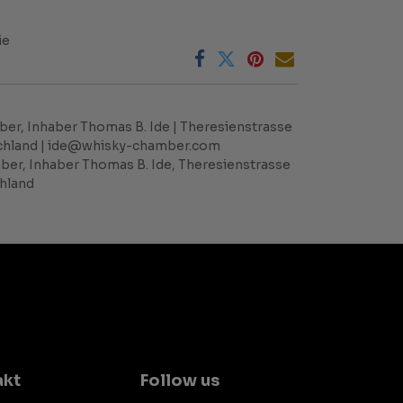
ie
er, Inhaber Thomas B. Ide | Theresienstrasse
tschland | ide@whisky-chamber.com
er, Inhaber Thomas B. Ide, Theresienstrasse
chland
akt
Follow us