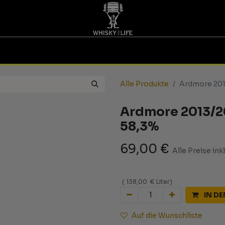
TINGS | GUTSCHEINE
WHISKY FOR LIFE
MESSEN
Alle Produkte
Ardmore 201
Ardmore 2013/20
58,3%
69,00
€
Alle Preise ink
(
138,00
€
Liter
)
IN D
Auf die Wunschliste