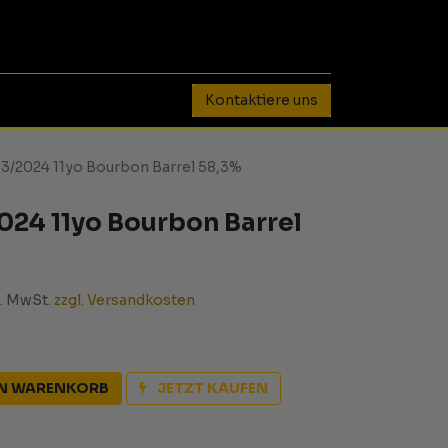
0
Kontaktiere uns
3/2024 11yo Bourbon Barrel 58,3%
24 11yo Bourbon Barrel
l. MwSt.
zzgl. Versandkosten
EN WARENKORB
JETZT KAUFEN