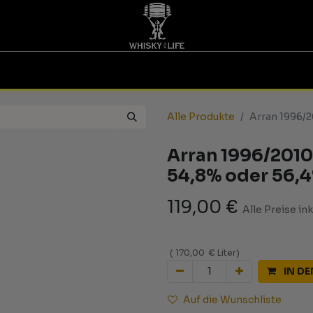
TINGS | GUTSCHEINE
WHISKY FOR LIFE
MESSEN
Alle Produkte
Arran 1996/
Arran 1996/2010
54,8% oder 56,
119,00
€
Alle Preise in
(
170,00
€
Liter
)
IN D
Auf die Wunschliste