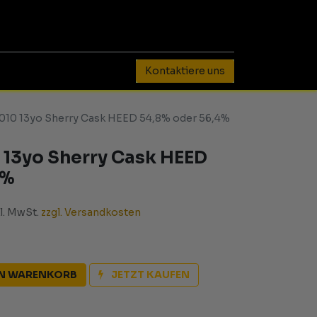
0
Kontaktiere uns
2010 13yo Sherry Cask HEED 54,8% oder 56,4%
 13yo Sherry Cask HEED
4%
kl. MwSt.
zzgl. Versandkosten
EN WARENKORB
JETZT KAUFEN