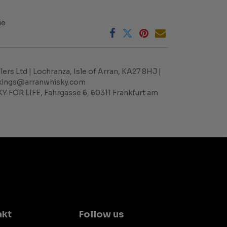
ie
llers Ltd | Lochranza, Isle of Arran, KA27 8HJ |
okings@arranwhisky.com
Y FOR LIFE, Fahrgasse 6, 60311 Frankfurt am
akt
Follow us