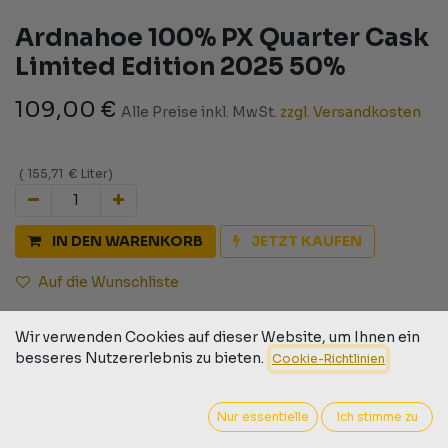
Ardnahoe 100% PX Quarter Cask
Limited Edition 2025 50%
109,00
€
Alle Preise inkl. MwSt.
zzgl. Versandkosten
(
155,71
€
Liter
)
IN DEN WARENKORB
JETZT KAUFEN
Auf die Wunschliste
Geschäftsbedingungen
Wir verwenden Cookies auf dieser Website, um Ihnen ein
30-Tage-Geld-zurück-Garantie
besseres Nutzererlebnis zu bieten.
Cookie-Richtlinien
Versand: 2-3 Geschäftstage
Nur essentielle
Ich stimme zu