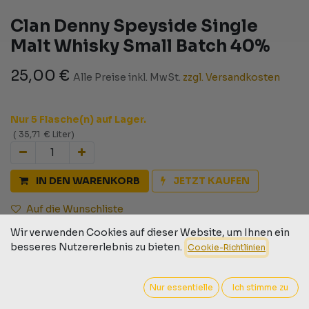
Clan Denny Speyside Single
Malt Whisky Small Batch 40%
25,00
€
Alle Preise inkl. MwSt.
zzgl. Versandkosten
Nur 5 Flasche(n) auf Lager.
(
35,71
€
Liter
)
IN DEN WARENKORB
JETZT KAUFEN
Auf die Wunschliste
Wir verwenden Cookies auf dieser Website, um Ihnen ein
Geschäftsbedingungen
besseres Nutzererlebnis zu bieten.
Cookie-Richtlinien
30-Tage-Geld-zurück-Garantie
Versand: 2-3 Geschäftstage
Nur essentielle
Ich stimme zu