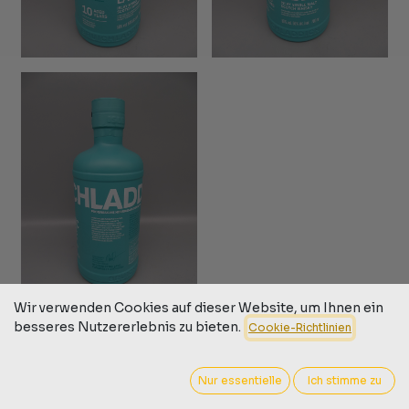
Wir verwenden Cookies auf dieser Website, um Ihnen ein
besseres Nutzererlebnis zu bieten.
Cookie-Richtlinien
Bruichladdich CLASSIC LADDIE
10yo Scottish Barley 50%
Nur essentielle
Ich stimme zu
45,00
€