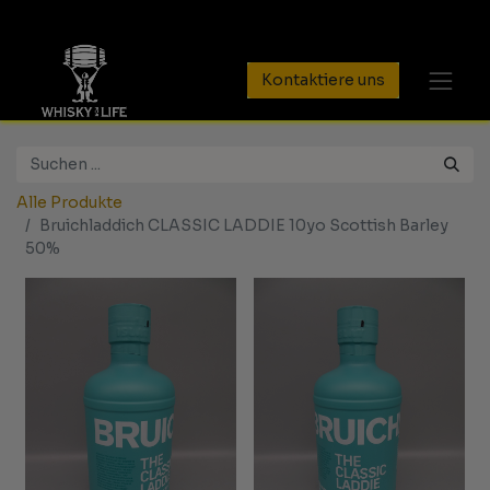
Kontaktiere uns
Alle Produkte
Bruichladdich CLASSIC LADDIE 10yo Scottish Barley
50%