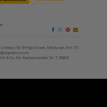
ie
Limited | 18‑19 High Street, Edinburgh, EH1 1TE
nfo@signatory.com
H & Co. KG, Mackenstedter Str. 7, 28816