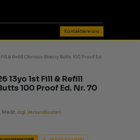
0
Kontaktiere uns
 Fill & Refill Oloroso Sherry Butts 100 Proof Ed.
 13yo 1st Fill & Refill
utts 100 Proof Ed. Nr. 70
l. MwSt.
zzgl. Versandkosten
EN WARENKORB
JETZT KAUFEN