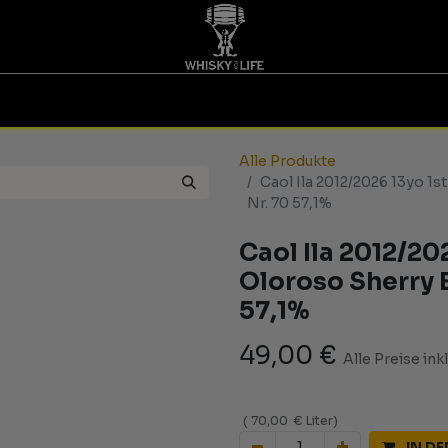
TINGS | GUTSCHEINE
WHISKY FOR LIFE
MESSEN
Alle Produkte
Caol Ila 2012/2026 13yo 1st
Nr. 70 57,1%
Caol Ila 2012/2026
Oloroso Sherry B
57,1%
49,00
€
Alle Preise ink
(
70,00
€
Liter
)
IN D