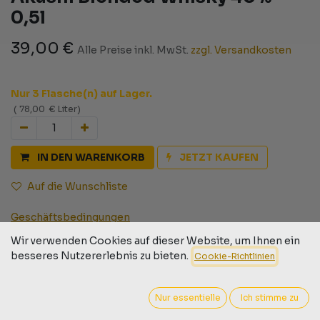
0,5l
39,00
€
Alle Preise inkl. MwSt.
zzgl. Versandkosten
Nur 3 Flasche(n) auf Lager.
(
78,00
€
Liter
)
IN DEN WARENKORB
JETZT KAUFEN
Auf die Wunschliste
Geschäftsbedingungen
30-Tage-Geld-zurück-Garantie
Wir verwenden Cookies auf dieser Website, um Ihnen ein
Versand: 2-3 Geschäftstage
besseres Nutzererlebnis zu bieten.
Cookie-Richtlinien
Nur essentielle
Ich stimme zu
Barcode:
9009526001099