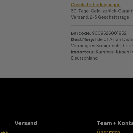
Geschäftsbedingungen
30-Tage-Geld-zurück-Garant
Versand: 2-3 Geschäftstage
Barcode:
9009526001852
Destillery:
Isle of Arran Disti
Vereinigtes Königreich | bo
Importeur:
Kammer-Kirsch Im
Deutschland
Versand
Team + Kont
Über mich
echt