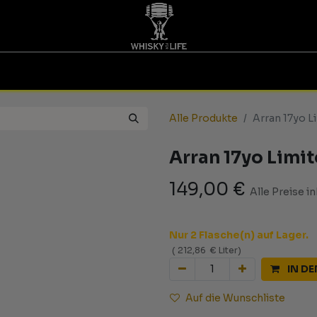
TINGS | GUTSCHEINE
WHISKY FOR LIFE
MESSEN
Alle Produkte
Arran 17yo L
Arran 17yo Limi
149,00
€
Alle Preise i
Nur 2 Flasche(n) auf Lager.
(
212,86
€
Liter
)
IN D
Auf die Wunschliste