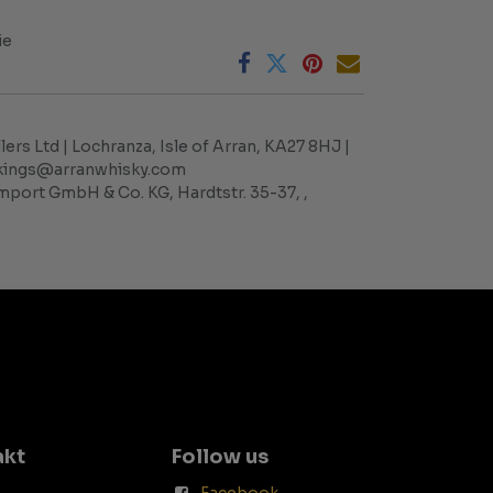
ie
llers Ltd | Lochranza, Isle of Arran, KA27 8HJ |
okings@arranwhisky.com
port GmbH & Co. KG, Hardtstr. 35-37, ,
akt
Follow us
Facebook