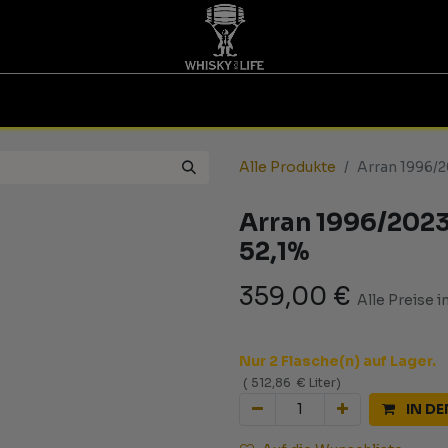
TINGS | GUTSCHEINE
WHISKY FOR LIFE
MESSEN
Alle Produkte
Arran 1996/20
Arran 1996/2023 
52,1%
359,00
€
Alle Preise i
Nur 2 Flasche(n) auf Lager.
(
512,86
€
Liter
)
IN D