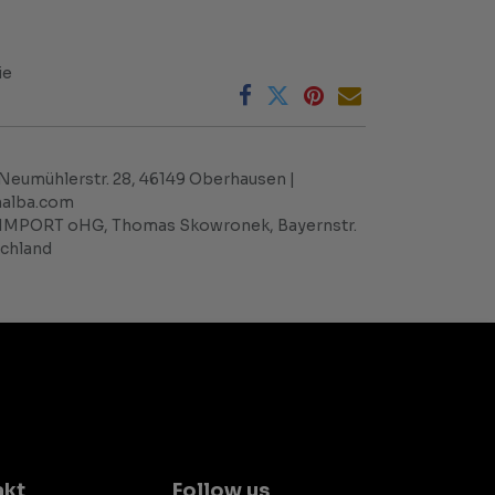
ie
Neumühlerstr. 28, 46149 Oberhausen |
halba.com
IMPORT oHG, Thomas Skowronek, Bayernstr.
schland
akt
Follow us