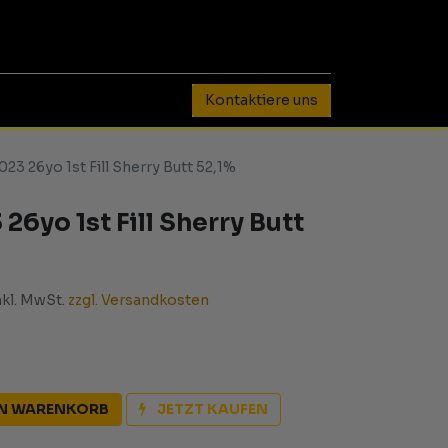
0
Kontaktiere uns
23 26yo 1st Fill Sherry Butt 52,1%
26yo 1st Fill Sherry Butt
nkl. MwSt.
zzgl. Versandkosten
EN WARENKORB
JETZT KAUFEN