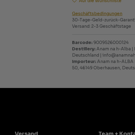
Auf die Wunschliste
Geschäftsbedingungen
30-Tage-Geld-zurück-Garant
Versand: 2-3 Geschäftstage
Barcode:
9009526000124
Destillery:
Anam na h-Alba | 
Deutschland | info@anamna
Importeur:
Anam na h-ALBA 
50, 46149 Oberhausen, Deut
Versand
Team + Kont