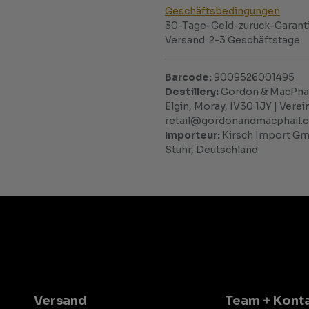
Geschäftsbedingungen
30-Tage-Geld-zurück-Garant
Versand: 2-3 Geschäftstage
Barcode:
9009526001495
Destillery:
Gordon & MacPhai
Elgin, Moray, IV30 1JY | Verei
retail@gordonandmacphail.
Importeur:
Kirsch Import Gmb
Stuhr, Deutschland
Versand
Team + Kont