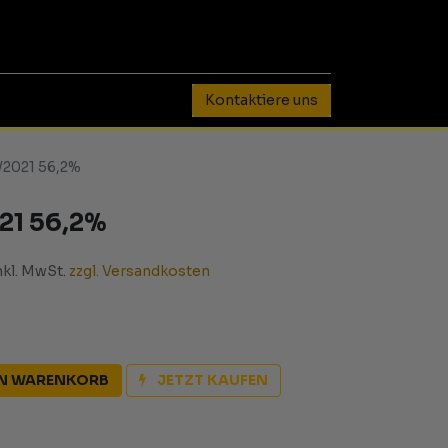
0
Kontaktiere uns
7/2021 56,2%
021 56,2%
nkl. MwSt.
zzgl. Versandkosten
EN WARENKORB
JETZT KAUFEN