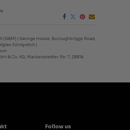
ie
l (G&M) | George House, Boroughbriggs Road,
nigtes Königreich |
com
H & Co. KG, Mackenstedter Str. 7, 28816
akt
Follow us