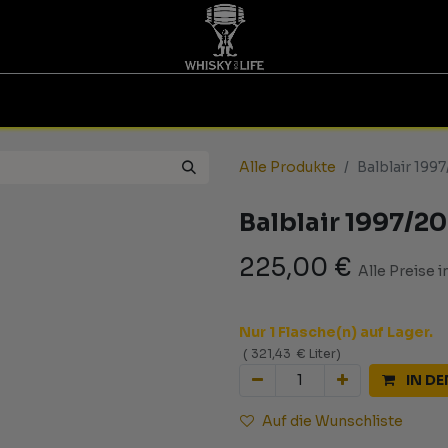
TINGS | GUTSCHEINE
WHISKY FOR LIFE
MESSEN
Alle Produkte
Balblair 199
Balblair 1997/2
225,00
€
Alle Preise i
Nur 1 Flasche(n) auf Lager.
(
321,43
€
Liter
)
IN D
Auf die Wunschliste