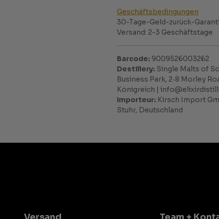
Geschäftsbedingungen
30-Tage-Geld-zurück-Garant
Versand: 2-3 Geschäftstage
Barcode:
9009526003262
Destillery:
Single Malts of Sco
Business Park, 2‑8 Morley Ro
Königreich | info@elixirdisti
Importeur:
Kirsch Import Gmb
Stuhr, Deutschland
Versand
Team + Kont