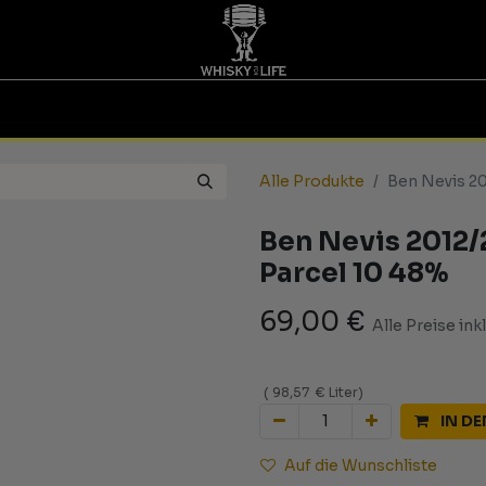
TINGS | GUTSCHEINE
WHISKY FOR LIFE
MESSEN
Alle Produkte
Ben Nevis 20
Ben Nevis 2012/
Parcel 10 48%
69,00
€
Alle Preise ink
(
98,57
€
Liter
)
IN D
Auf die Wunschliste