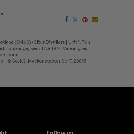
ie
tland (SMoS) / Elixir Distillers | Unit 1, Ton
ad, Tonbridge, Kent TN9 1RA | Vereinigtes
llers.com
H & Co. KG, Mackenstedter Str. 7, 28816
akt
Follow us