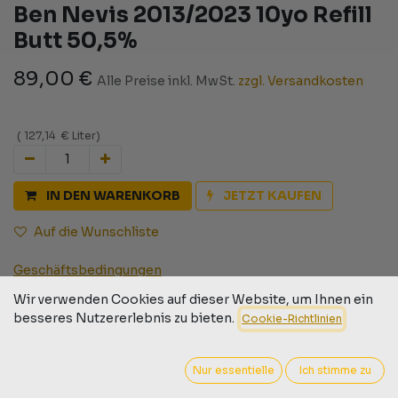
Ben Nevis 2013/2023 10yo Refill
Butt 50,5%
89,00
€
Alle Preise inkl. MwSt.
zzgl. Versandkosten
(
127,14
€
Liter
)
IN DEN WARENKORB
JETZT KAUFEN
Auf die Wunschliste
Geschäftsbedingungen
30-Tage-Geld-zurück-Garantie
Wir verwenden Cookies auf dieser Website, um Ihnen ein
Versand: 2-3 Geschäftstage
besseres Nutzererlebnis zu bieten.
Cookie-Richtlinien
Nur essentielle
Ich stimme zu
Barcode:
9009526002575