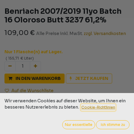
Benriach 2007/2019 11yo Batch
16 Oloroso Butt 3237 61,2%
109,00
€
Alle Preise inkl. MwSt.
zzgl. Versandkosten
Nur 1 Flasche(n) auf Lager.
(
155,71
€
Liter
)
IN DEN WARENKORB
JETZT KAUFEN
Auf die Wunschliste
Wir verwenden Cookies auf dieser Website, um Ihnen ein
Geschäftsbedingungen
besseres Nutzererlebnis zu bieten.
Cookie-Richtlinien
30-Tage-Geld-zurück-Garantie
Versand: 2-3 Geschäftstage
Nur essentielle
Ich stimme zu