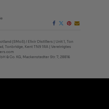
ie
tland (SMoS) / Elixir Distillers | Unit 1, Ton
ad, Tonbridge, Kent TN9 1RA | Vereinigtes
llers.com
H & Co. KG, Mackenstedter Str. 7, 28816