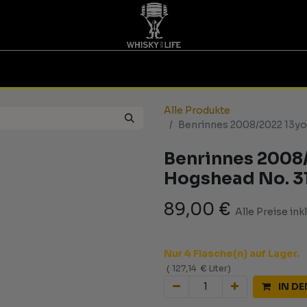
TINGS | GUTSCHEINE
WHISKY FOR LIFE
MESSEN
Alle Produkte
Benrinnes 2008/2022 13y
Benrinnes 2008
Hogshead No. 3
89,00
€
Alle Preise ink
Nur 4 Flasche(n) auf Lager.
(
127,14
€
Liter
)
IN D