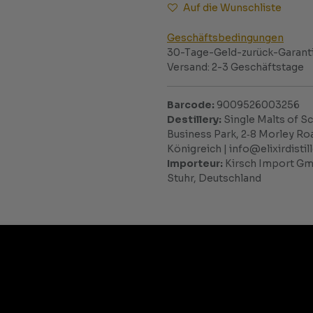
Auf die Wunschliste
Geschäftsbedingungen
30-Tage-Geld-zurück-Garant
Versand: 2-3 Geschäftstage
Barcode:
9009526003256
Destillery:
Single Malts of Sco
Business Park, 2‑8 Morley Ro
Königreich | info@elixirdisti
Importeur:
Kirsch Import Gmb
Stuhr, Deutschland