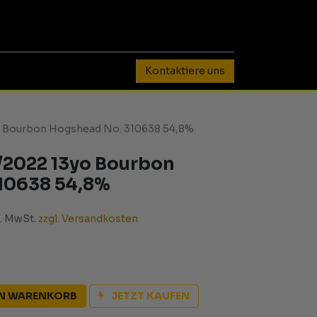
0
Kontaktiere uns
o Bourbon Hogshead No. 310638 54,8%
/2022 13yo Bourbon
10638 54,8%
l. MwSt.
zzgl. Versandkosten
EN WARENKORB
JETZT KAUFEN