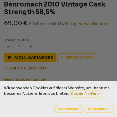
Benromach 2010 Vintage Cask
Strength 58,5%
69,00
€
Alle Preise inkl. MwSt.
zzgl. Versandkosten
(
98,57
€
Liter
)
IN DEN WARENKORB
JETZT KAUFEN
Auf die Wunschliste
Geschäftsbedingungen
30-Tage-Geld-zurück-Garantie
Wir verwenden Cookies auf dieser Website, um Ihnen ein
Versand: 2-3 Geschäftstage
besseres Nutzererlebnis zu bieten.
Cookie-Richtlinien
Nur essentielle
Ich stimme zu
Barcode:
9009526000295