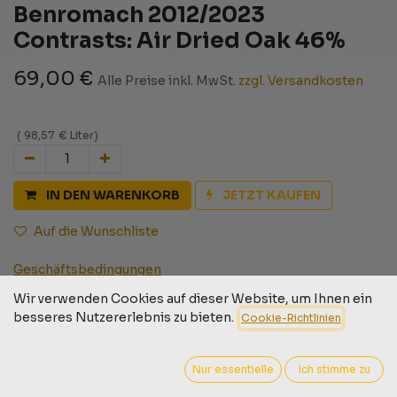
Benromach 2012/2023
Contrasts: Air Dried Oak 46%
69,00
€
Alle Preise inkl. MwSt.
zzgl. Versandkosten
(
98,57
€
Liter
)
IN DEN WARENKORB
JETZT KAUFEN
Auf die Wunschliste
Geschäftsbedingungen
30-Tage-Geld-zurück-Garantie
Wir verwenden Cookies auf dieser Website, um Ihnen ein
Versand: 2-3 Geschäftstage
besseres Nutzererlebnis zu bieten.
Cookie-Richtlinien
Nur essentielle
Ich stimme zu
Barcode:
9009526000310