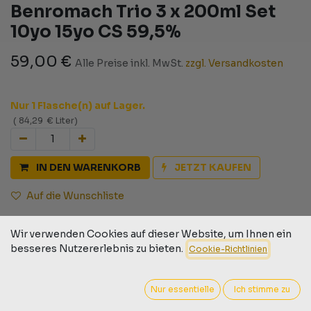
Benromach Trio 3 x 200ml Set
10yo 15yo CS 59,5%
59,00
€
Alle Preise inkl. MwSt.
zzgl. Versandkosten
Nur 1 Flasche(n) auf Lager.
(
84,29
€
Liter
)
IN DEN WARENKORB
JETZT KAUFEN
Auf die Wunschliste
Geschäftsbedingungen
Wir verwenden Cookies auf dieser Website, um Ihnen ein
30-Tage-Geld-zurück-Garantie
besseres Nutzererlebnis zu bieten.
Cookie-Richtlinien
Versand: 2-3 Geschäftstage
Nur essentielle
Ich stimme zu