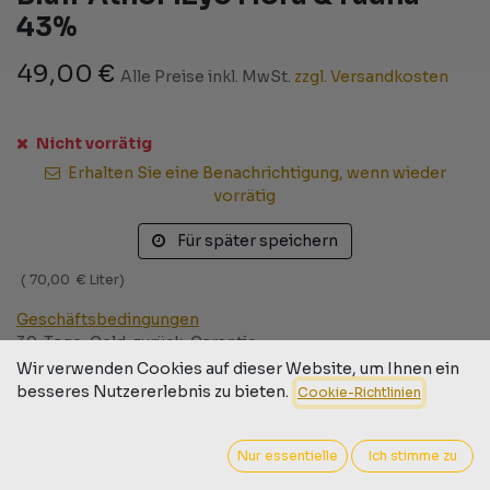
43%
49,00
€
Alle Preise inkl. MwSt.
zzgl. Versandkosten
Nicht vorrätig
Erhalten Sie eine Benachrichtigung, wenn wieder
vorrätig
Für später speichern
(
70,00
€
Liter
)
Geschäftsbedingungen
30-Tage-Geld-zurück-Garantie
Versand: 2-3 Geschäftstage
Wir verwenden Cookies auf dieser Website, um Ihnen ein
besseres Nutzererlebnis zu bieten.
Cookie-Richtlinien
Nur essentielle
Ich stimme zu
Barcode:
9009526000415