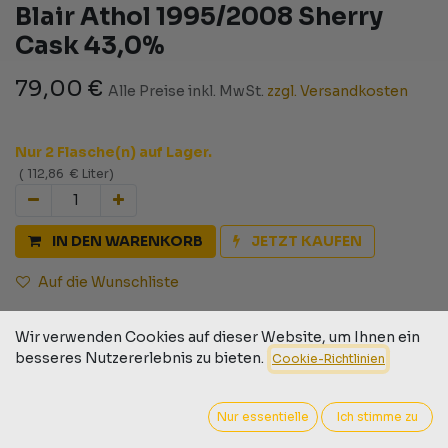
Blair Athol 1995/2008 Sherry
Cask 43,0%
79,00
€
Alle Preise inkl. MwSt.
zzgl. Versandkosten
Nur 2 Flasche(n) auf Lager.
(
112,86
€
Liter
)
IN DEN WARENKORB
JETZT KAUFEN
Auf die Wunschliste
Geschäftsbedingungen
Wir verwenden Cookies auf dieser Website, um Ihnen ein
30-Tage-Geld-zurück-Garantie
besseres Nutzererlebnis zu bieten.
Cookie-Richtlinien
Versand: 2-3 Geschäftstage
Nur essentielle
Ich stimme zu