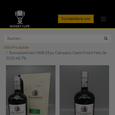
Kontaktiere uns
Alle Produkte
Bunnahabhain 1998 23yo Calvados Cask Finish Feis Ile
2022 49,7%