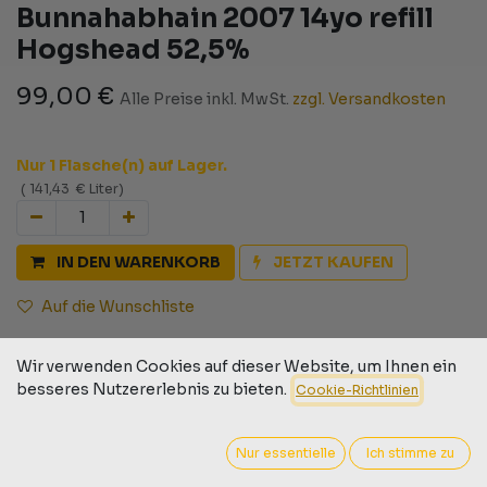
Bunnahabhain 2007 14yo refill
Hogshead 52,5%
99,00
€
Alle Preise inkl. MwSt.
zzgl. Versandkosten
Nur 1 Flasche(n) auf Lager.
(
141,43
€
Liter
)
IN DEN WARENKORB
JETZT KAUFEN
Auf die Wunschliste
Geschäftsbedingungen
Wir verwenden Cookies auf dieser Website, um Ihnen ein
30-Tage-Geld-zurück-Garantie
besseres Nutzererlebnis zu bieten.
Cookie-Richtlinien
Versand: 2-3 Geschäftstage
Nur essentielle
Ich stimme zu