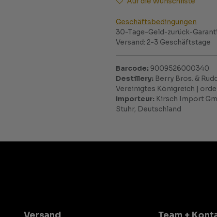
Auf die Wunschliste
Geschäftsbedingungen
30-Tage-Geld-zurück-Garant
Versand: 2-3 Geschäftstage
Barcode:
9009526000340
Destillery:
Berry Bros. & Rudd
Vereinigtes Königreich | or
Importeur:
Kirsch Import Gmb
Stuhr, Deutschland
Versand
Team + Kont