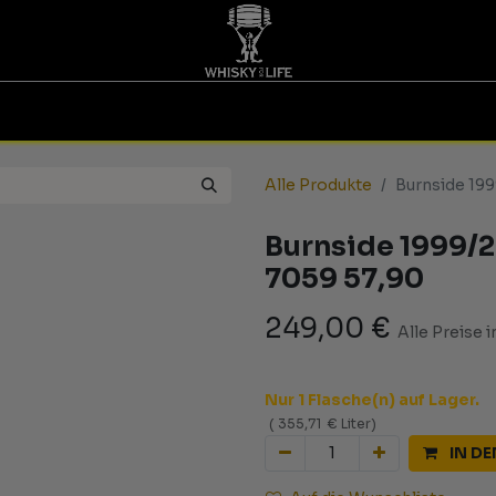
TINGS | GUTSCHEINE
WHISKY FOR LIFE
MESSEN
Alle Produkte
Burnside 19
Burnside 1999/
7059 57,90
249,00
€
Alle Preise 
Nur 1 Flasche(n) auf Lager.
(
355,71
€
Liter
)
IN D