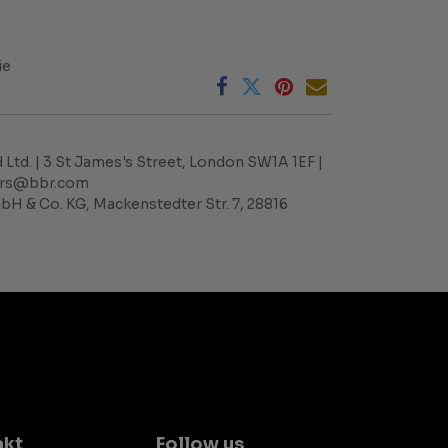
ie
 Ltd. | 3 St James's Street, London SW1A 1EF |
ders@bbr.com
H & Co. KG, Mackenstedter Str. 7, 28816
akt
Follow us