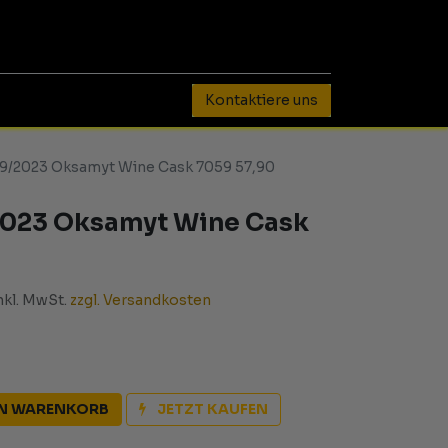
0
Kontaktiere uns
99/2023 Oksamyt Wine Cask 7059 57,90
2023 Oksamyt Wine Cask
inkl. MwSt.
zzgl. Versandkosten
EN WARENKORB
JETZT KAUFEN