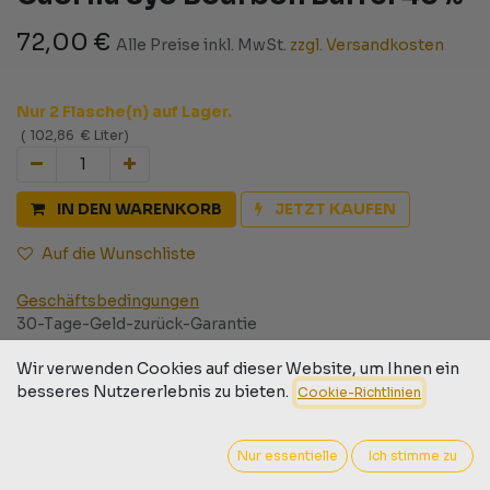
72,00
€
Alle Preise inkl. MwSt.
zzgl. Versandkosten
Nur 2 Flasche(n) auf Lager.
(
102,86
€
Liter
)
IN DEN WARENKORB
JETZT KAUFEN
Auf die Wunschliste
Geschäftsbedingungen
30-Tage-Geld-zurück-Garantie
Versand: 2-3 Geschäftstage
Wir verwenden Cookies auf dieser Website, um Ihnen ein
besseres Nutzererlebnis zu bieten.
Cookie-Richtlinien
Barcode:
9009526002761
Nur essentielle
Ich stimme zu
Destillery:
MORRISON C&S Dram / Morrison Scotch